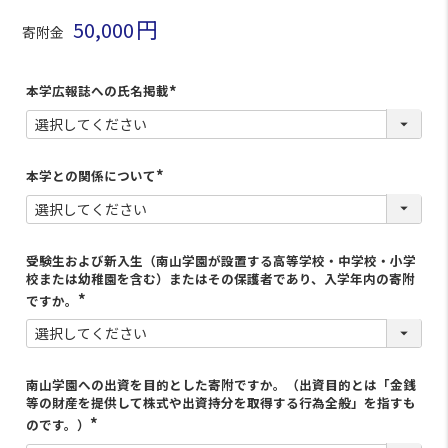
50,000
寄附金
本学広報誌への氏名掲載
(
必
須
)
本学との関係について
(
必
須
)
受験生および新入生（南山学園が設置する高等学校・中学校・小学
校または幼稚園を含む）またはその保護者であり、入学年内の寄附
ですか。
南山学園への出資を目的とした寄附ですか。（出資目的とは「金銭
等の財産を提供して株式や出資持分を取得する行為全般」を指すも
のです。）