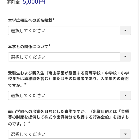
5,000
寄附金
本学広報誌への氏名掲載
(
必
須
)
本学との関係について
(
必
須
)
受験生および新入生（南山学園が設置する高等学校・中学校・小学
校または幼稚園を含む）またはその保護者であり、入学年内の寄附
ですか。
南山学園への出資を目的とした寄附ですか。（出資目的とは「金銭
等の財産を提供して株式や出資持分を取得する行為全般」を指すも
のです。）