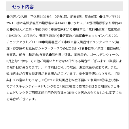
セット内容
●内容／2名様 平休日1泊2食付（夕食1回、朝食1回、昼食0回）●住所／〒329-
2921 栃木県那須塩原市塩原塩の湯1340-3●アクセス／JR那須塩原駅より車約40
分●お迎え／定刻・事前予約：那須塩原駅より●駐車場／無料●泉質／塩化物泉
(加水あり、加温あり、循環ろ過あり)●客室数／88室●チェックイン／15：00、
チェックアウト／11：00●利用客室／＜本館＞露天風呂付デラックスツイン(禁
煙・お部屋のお風呂はシャワーブースのみ)/定員2～3名●食事／夕食：和食会席/
食事処、朝食：和定食/食事処●除外日／連休、年末年始、ゴールデンウィーク、
8月上旬～中旬、その他ご利用いただけない日がある場合がございます（年度によ
り除外日は異なります）。※休前日ご利用の場合、追加代金が必要です。また、
追加代金が必要な特定日がある場合がございます。※全室禁煙となります。【特
典】＜お宿のおもてなし＞①3つの貸切風呂を料金不要にて利用OK②湯上り処に
てアイスキャンディーやドリンクをご用意③夜食に夜鳴きそばをご用意④ウェル
カムドリンクをご用意⑤館内用色浴衣貸出OK※＜お宿のおもてなし＞は変更にな
る場合がございます。