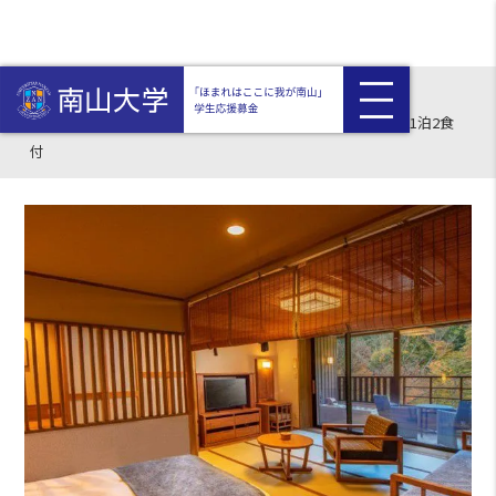
HOME
返礼品付き
【栃木】塩の湯温泉 蓮月（共立リゾート）2名様平休日1泊2食
付