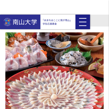
HOME
返礼品付き
とらふぐ料理