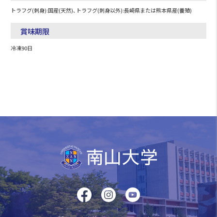
トラフグ(刺身):国産(天然)､トラフグ(刺身以外):長崎県または熊本県産(養殖)
賞味期限
冷凍90日