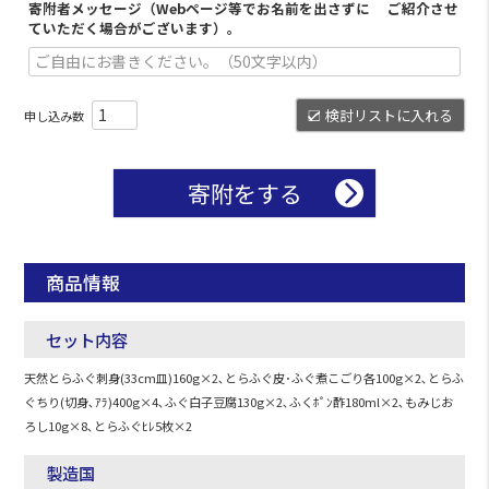
寄附者メッセージ（Webページ等でお名前を出さずに ご紹介させ
ていただく場合がございます）。
検討リストに入れる
寄附をする
商品情報
セット内容
天然とらふぐ刺身(33cm皿)160g×2､とらふぐ皮･ふぐ煮こごり各100g×2､とらふ
ぐちり(切身､ｱﾗ)400g×4､ふぐ白子豆腐130g×2､ふくﾎﾟﾝ酢180ml×2､もみじお
ろし10g×8､とらふぐﾋﾚ5枚×2
製造国