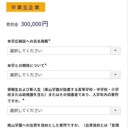
卒業生企業
300,000
寄附金
本学広報誌への氏名掲載
(
必
須
)
本学との関係について
(
必
須
)
受験生および新入生（南山学園が設置する高等学校・中学校・小学
校または幼稚園を含む）またはその保護者であり、入学年内の寄附
ですか。
南山学園への出資を目的とした寄附ですか。（出資目的とは「金銭