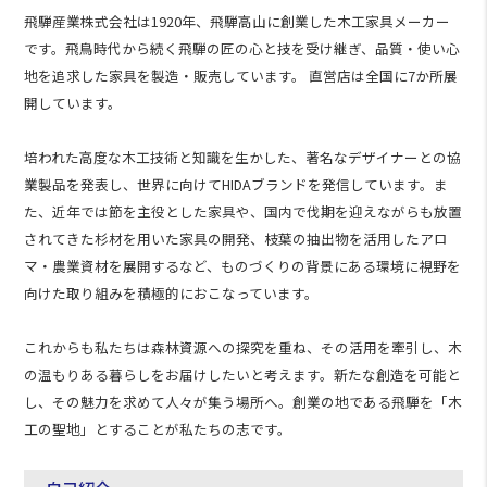
飛騨産業株式会社は1920年、飛騨高山に創業した木工家具メーカー
です。飛鳥時代から続く飛騨の匠の心と技を受け継ぎ、品質・使い心
地を追求した家具を製造・販売しています。 直営店は全国に7か所展
開しています。
培われた高度な木工技術と知識を生かした、著名なデザイナーとの協
業製品を発表し、世界に向けてHIDAブランドを発信しています。ま
た、近年では節を主役とした家具や、国内で伐期を迎えながらも放置
されてきた杉材を用いた家具の開発、枝葉の抽出物を活用したアロ
マ・農業資材を展開するなど、ものづくりの背景にある環境に視野を
向けた取り組みを積極的におこなっています。
これからも私たちは森林資源への探究を重ね、その活用を牽引し、木
の温もりある暮らしをお届けしたいと考えます。新たな創造を可能と
し、その魅力を求めて人々が集う場所へ。創業の地である飛騨を「木
工の聖地」とすることが私たちの志です。