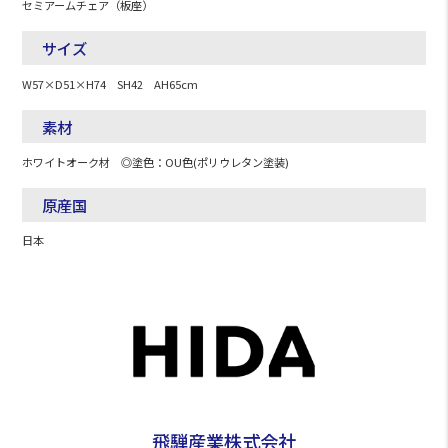
セミアームチェア（板座）
サイズ
W57×D51×H74 SH42 AH65cm
素材
ホワイトオーク材 ◎塗色：OU色(ポリウレタン塗装)
原産国
日本
飛騨産業株式会社