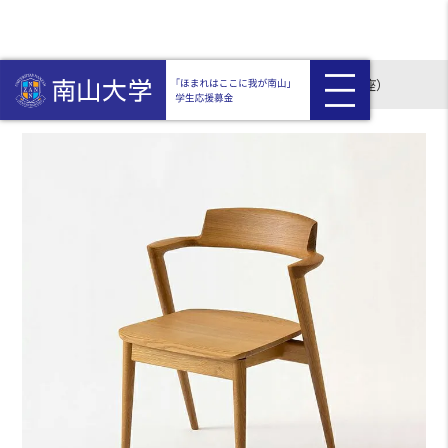
HOME
返礼品付き
〈飛騨産業〉セミアームチェア（板座）