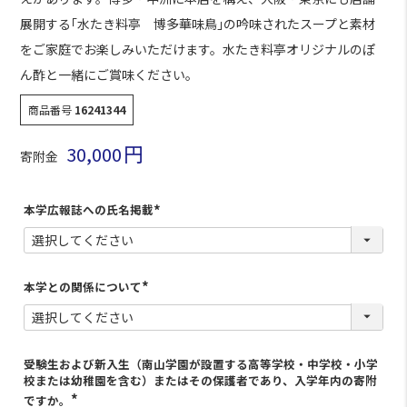
展開する｢水たき料亭 博多華味鳥｣の吟味されたスープと素材
をご家庭でお楽しみいただけます。水たき料亭オリジナルのぽ
ん酢と一緒にご賞味ください。
商品番号
16241344
30,000
寄附金
本学広報誌への氏名掲載
(
必
須
)
本学との関係について
(
必
須
)
受験生および新入生（南山学園が設置する高等学校・中学校・小学
校または幼稚園を含む）またはその保護者であり、入学年内の寄附
ですか。