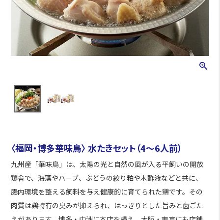
〈福岡・博多華味鳥〉 水たきセット（4～6人前）
九州産「華味鳥」は、太陽の光と自然の風が入る平飼いの開放
鶏舎で、海藻やハーブ、ぶどうの絞り粕や木酢液などと共に、
腸内環境を整える飼料を与え健康的に育てられた鶏です。その
肉質は鶏特有の臭みが抑えられ、はっきりとした旨みと歯ごた
えがあります。博多・中洲に本店を構え、大阪・東京にも店舗