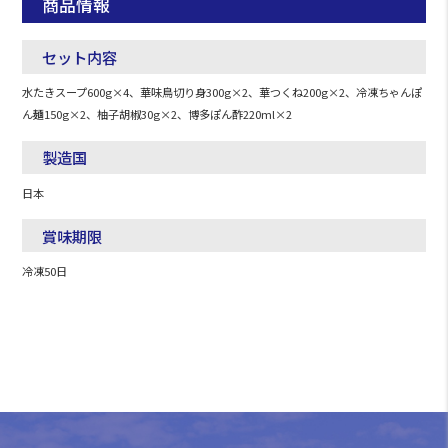
商品情報
セット内容
水たきスープ600g×4、華味鳥切り身300g×2、華つくね200g×2、冷凍ちゃんぽ
ん麺150g×2、柚子胡椒30g×2、博多ぽん酢220ml×2
製造国
日本
賞味期限
冷凍50日