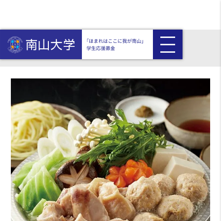
HOME
返礼品付き
〈福岡・博多華味鳥〉 水たきセット（4～6人前）