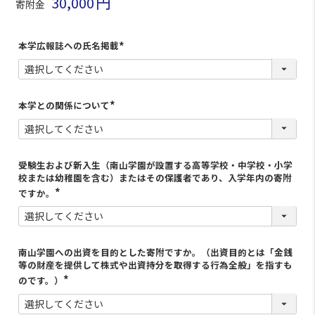
30,000
寄附金
本学広報誌への氏名掲載
(
必
須
)
本学との関係について
(
必
須
)
受験生および新入生（南山学園が設置する高等学校・中学校・小学
校または幼稚園を含む）またはその保護者であり、入学年内の寄附
ですか。
南山学園への出資を目的とした寄附ですか。（出資目的とは「金銭
等の財産を提供して株式や出資持分を取得する行為全般」を指すも
のです。）