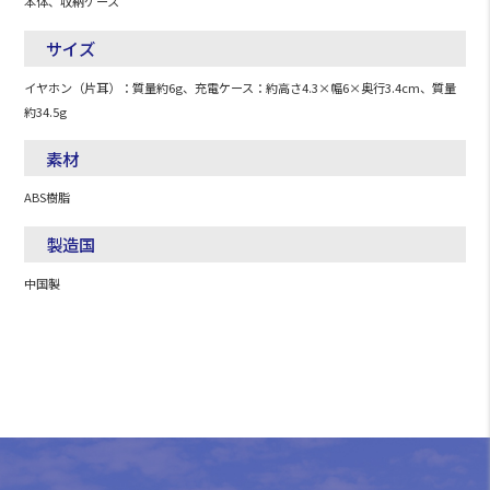
本体、収納ケース
サイズ
イヤホン（片耳）：質量約6g、充電ケース：約高さ4.3×幅6×奥行3.4cm、質量
約34.5g
素材
ABS樹脂
製造国
中国製