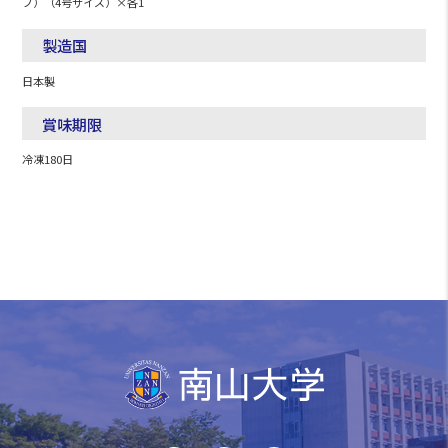
プ）（4号サイズ）×各1
製造国
日本製
賞味期限
冷凍180日