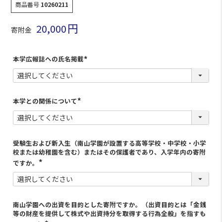
商品番号
10260211
20,000
寄附金
本学広報誌への氏名掲載
(
必
須
)
本学との関係について
(
必
須
)
受験生および新入生（南山学園が設置する高等学校・中学校・小学
校または幼稚園を含む）またはその保護者であり、入学年内の寄附
ですか。
南山学園への出資を目的とした寄附ですか。（出資目的とは「金銭
等の財産を提供して株式や出資持分を取得する行為全般」を指すも