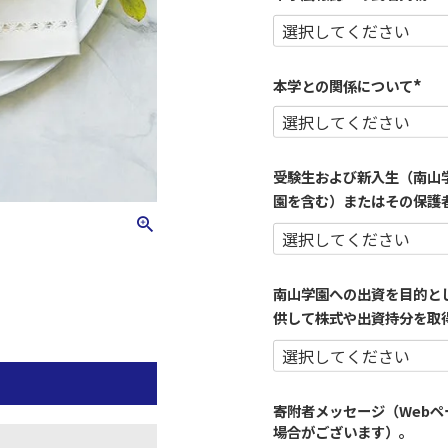
(
必
須
)
本学との関係について
(
必
須
)
受験生および新入生（南山
園を含む）またはその保護
南山学園への出資を目的と
供して株式や出資持分を取
寄附者メッセージ（Web
場合がございます）。