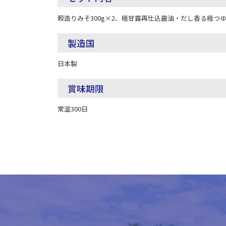
穀造りみそ300g×2、極甘露再仕込醤油・だし香る極つゆ各
製造国
日本製
賞味期限
常温300日