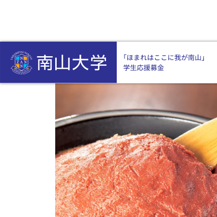
HOME
返礼品付き
〈長野･丸正醸造〉信州味噌･醤油詰合せ