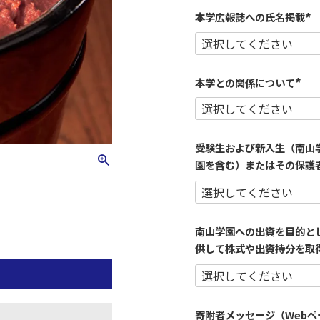
本学広報誌への氏名掲載
(
必
須
)
本学との関係について
(
必
須
)
受験生および新入生（南山
園を含む）またはその保護
南山学園への出資を目的と
供して株式や出資持分を取
寄附者メッセージ（Web