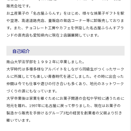
販売会社です。
お土産菓子の「名古屋ふらんす」をはじめ、様々な焼菓子ギフトを駅
や空港、高速道路売店、量販店の銘店コーナー等に卸販売しておりま
す。また、チョコレート工房やカフェを併設した名古屋ふらんすブラ
ンドの直売店も愛知県内に現在２店舗展開しています。
自己紹介
南山大学法学部を１９９２年に卒業しました。
大学時代は多種多様なアルバイトをしながら同級生がつくったサーク
ルに所属しとても楽しい青春時代を過ごしました。その時に出会った
仲間は今でも仕事や遊びの付き合いも多くあり、地元のネットワーク
づくりの源にもなっています。
大学卒業後は家業を継ぐためにお菓子関連の会社や学校に通うために
地元を離れ、1997年に名古屋に戻って参りました、現在はお菓子の
製造から販売を手掛けるグループ3社の経営を創業者の父親より引き
継いでいます。