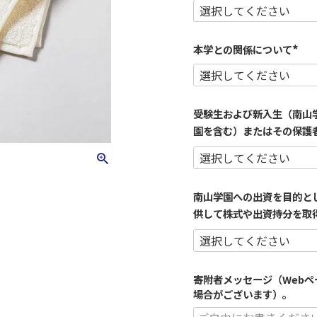
必
須
)
本学との関係について
(
必
須
)
受験生および新入生（南山
園を含む）またはその保護
南山学園への出資を目的と
供して株式や出資持分を取
寄附者メッセージ（Web
場合がございます）。