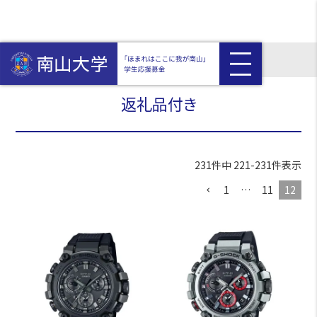
HOME
返礼品付き
返礼品付き
231
件中
221
-
231
件表示
1
…
11
12